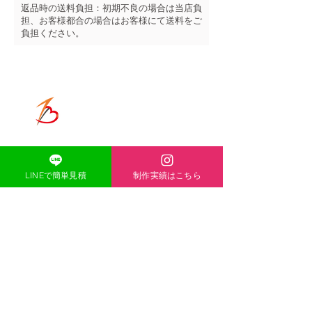
返品時の送料負担：初期不良の場合は当店負
担、お客様都合の場合はお客様にて送料をご
負担ください。
ONE-HEART
​ACCESS
〒671-1136
兵庫県姫路市大津区恵美酒町2丁目
44-1
LINEで簡単見積
制作実績はこちら
TEL
080-5139-8338
MAIL
acexheartxace@cluster-
company.com