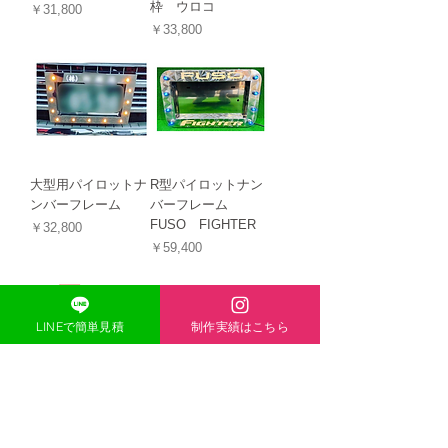
枠 ウロコ
価格
￥31,800
価格
￥33,800
大型用パイロットナ
R型パイロットナン
ンバーフレーム
バーフレーム
FUSO FIGHTER
価格
￥32,800
価格
￥59,400
LINEで簡単見積
制作実績はこちら
スタイリッシュナン
スタイリッシュナン
バー枠 FUSO
バー枠 HINO
価格
価格
￥29,800
￥29,800