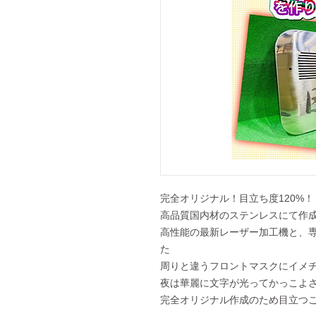
完全
オリジナル
！目立ち度
120
%！
高品質国内材のステンレスにて作
高性能の
最新レーザー加工機
と、
た
周りと違うフロントマスクにイメ
夜は華麗に文字が光ってかっこよ
完全オリジナル作成のため目立つ