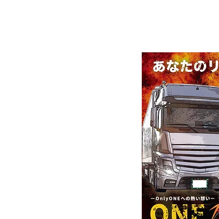
この商品に対する初
さい。この期間以外
さい。
取り付け、使用、加
ART
一切の逸失利益（人
ど）に対してこちら
了承ください
美酒町2丁目44-1
ter-company.com
制作実績
​お客様の声
​ご依頼の流れ