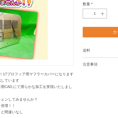
数量
*
カ
送料
送料は全国一律3300
注意事項
北海道、沖縄、離島は
！17プロフィア用マフラーカバーになります
※設定料金は文字加
ります。
成しています
専用CAD
,にて滑らかな加工を実現いたしまし
ハンドメイド制作の
ご理解ください
チェンしてみませんか？
さ倍増！！
使用、取り付けに関
こと間違いなし
有する方が行ってく