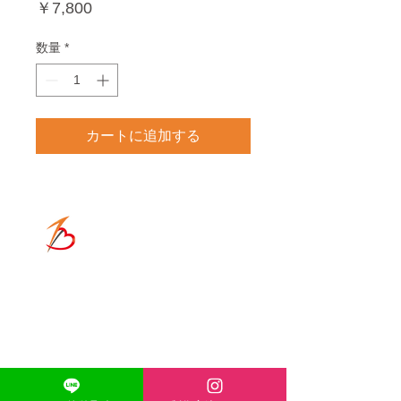
価
￥7,800
格
数量
*
カートに追加する
ONE-HEART
​ACCESS
〒671-1136
兵庫県姫路市大津区恵美酒町2丁目
44-1
TEL
080-5139-8338
MAIL
acexheartxace@cluster-
company.com