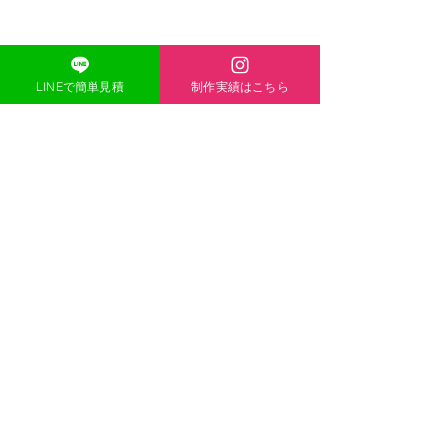
44-1
TEL
080-5139-8338
MAIL
acexheartxace@cluster-
LINEで簡単見積
制作実績はこちら
company.com
Copyright©2021 ONE-HEARTCo.Ltd AllRights Reserved