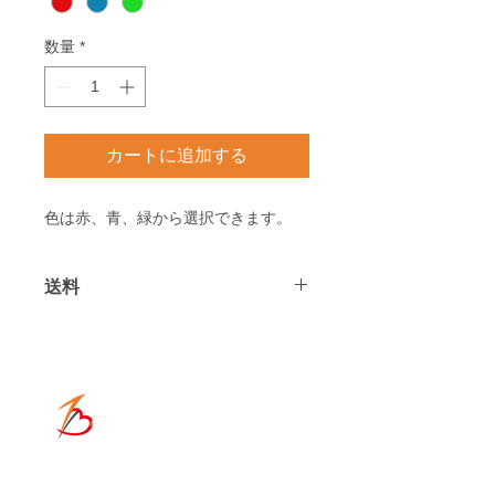
数量
*
カートに追加する
色は赤、青、緑から選択できます。
送料
送料は全国一律2750円
北海道、沖縄、離島は＋1100円とな
ります
ONE-HEART
​ACCESS
〒671-1136
兵庫県姫路市大津区恵美酒町2丁目