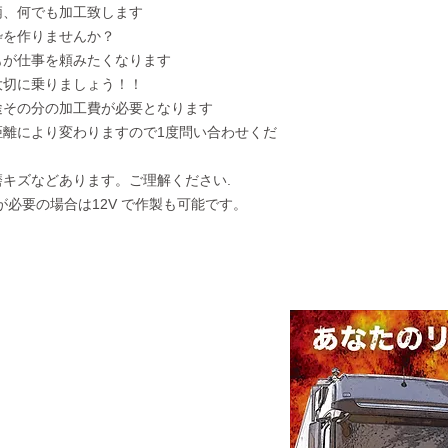
柄、何でも加工致します
枠を作りませんか？
もが仕事を頼みたくなります
大切に乗りましょう！！
途その分の加工費が必要となります
距離により変わりますので1度問い合わせくだ
キズなどあります。ご理解ください.
用が必要の場合は12V で作製も可能です。
ART
美酒町2丁目44-1