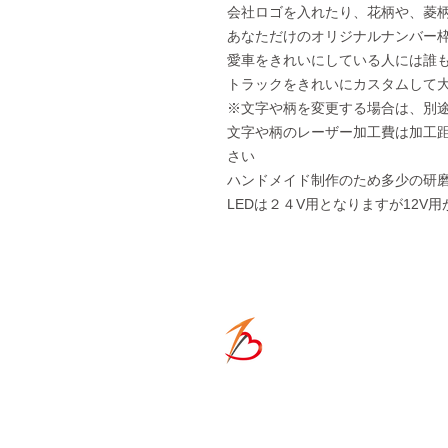
会社ロゴを入れたり、花柄や、菱
あなただけのオリジナルナンバー
愛車をきれいにしている人には誰
トラックをきれいにカスタムして
※文字や柄を変更する場合は、別
文字や柄のレーザー加工費は加工
さい
ハンドメイド制作のため多少の研磨
LEDは２４V用となりますが12V
ONE-HE
​ACCESS
〒671-1136
兵庫県姫路市大津区恵