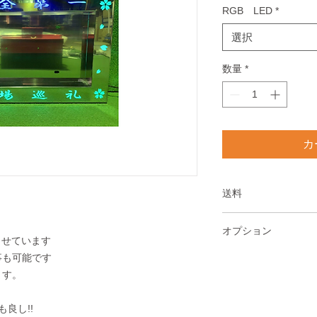
RGB LED
*
選択
数量
*
カ
送料
送料は全国一律2750
オプション
北海道、沖縄、離島は
らせています
別途3300円にて今
事も可能です
モコンとリモコン受
ます。
コンで色は16色、ス
能です
良し!!