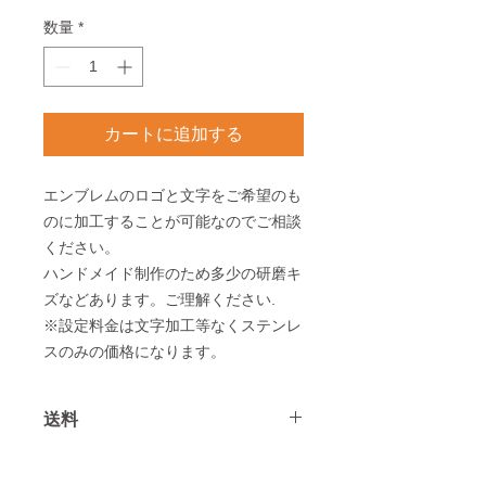
格
数量
*
カートに追加する
エンブレムの
ロゴと文字
をご希望のも
のに加工することが可能なのでご相談
ください。
ハンドメイド制作のため多少の研磨キ
ズなどあります。ご理解ください.
※設定料金は文字加工等なくステンレ
スのみの価格になります。
送料
送料は全国一律3300円
北海道、沖縄、離島は＋1100円とな