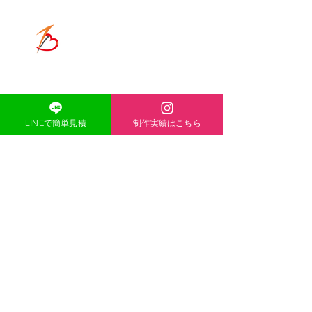
ります
ONE-HEART
​ACCESS
〒671-1136
兵庫県姫路市大津区恵美酒町2丁目
44-1
TEL
080-5139-8338
LINEで簡単見積
制作実績はこちら
MAIL
acexheartxace@cluster-
company.com