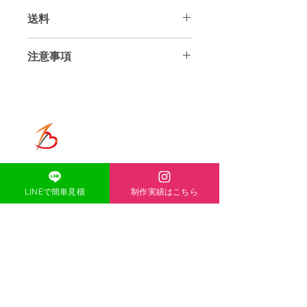
送料
送料は全国一律2750円
注意事項
北海道、沖縄、離島は＋1100円とな
ります
年式や仕様によっては半円のようなふ
くらみがありステーの作成では避けれ
ないのでスペーサーのようにしてボル
トを、延長して取り付けるてもらう
ONE-HEART
か、もしくはふくらみを削ってもらう
かの加工が必要な車種もございます
ハンドメイド品のため小傷などある場
​ACCESS
〒671-1136
合がございます。
兵庫県姫路市大津区恵美酒町2丁目
LINEで簡単見積
制作実績はこちら
44-1
ご理解いただける方のみ入札お願いし
ます
TEL
080-5139-8338
MAIL
acexheartxace@cluster-
company.com