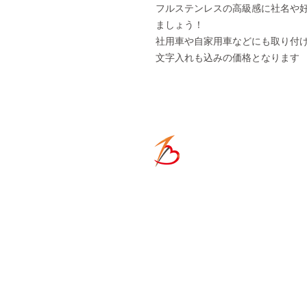
フルステンレスの高級感に社名や
ましょう！
社用車や自家用車などにも取り付
文字入れも込みの価格となります
ONE-HE
​ACCESS
〒671-1136
兵庫県姫路市大津区恵
TEL
080-5139-8338
MAIL
acexheartxace@clus