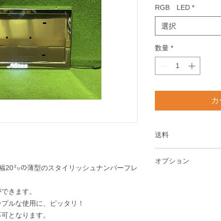
RGB LED
*
選択
数量
*
カ
送料
送料は全国一律2750
オプション
北海道、沖縄、離島は
部幅20㍉の薄型のスタイリッシュナンバーフレ
別途3300円にて今
モコンとリモコン受
ができます。
コンで色は16色、ス
ンプルな使用に、ピッタリ！
能です
不可となります。