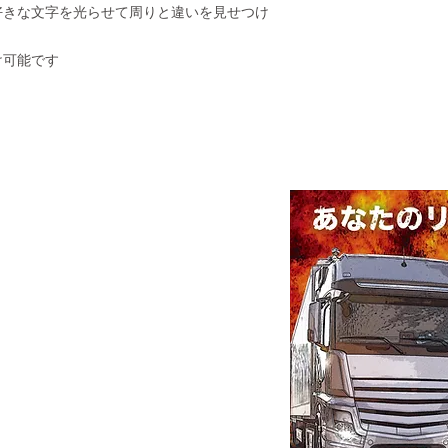
好きな文字を光らせて周りと違いを見せつけ
け可能です
ART
美酒町2丁目44-1
ter-company.com