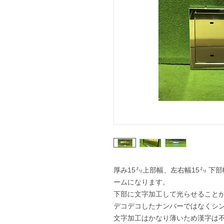
厚み15㍉上部幅、左右幅15㍉ 下
ームになります。
下部に文字加工して光らせること
デコデコしたナンバーではなくシ
文字加工はかなり薄いため漢字は