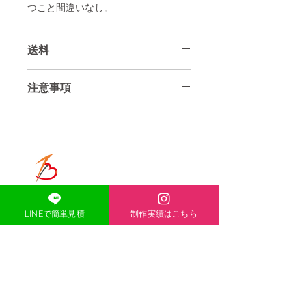
つこと間違いなし。
送料
送料は全国一律3300円
注意事項
北海道、沖縄、離島は＋1100円とな
ります
ハンドメイド制作のため多少の研磨キ
ズなどあります。ご理解ください
使用、取り付けに関しては必ず専門業
ONE-HEART
者、専門的知識を有する方が行ってく
ださい。
​ACCESS
〒671-1136
LINEで簡単見積
制作実績はこちら
この商品に対する初期不良は必ず1週
兵庫県姫路市大津区恵美酒町2丁目
44-1
間以内に連絡ください。この期間以外
は対応できかねますのでご了承くださ
TEL
080-5139-8338
い。
MAIL
acexheartxace@cluster-
company.com
取り付け、使用、加工、弊社以外での
修理、修正などの一切の逸失利益（人