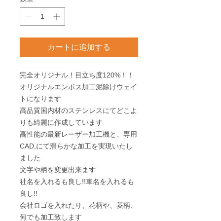
カートに追加する
完全
オリジナル
！目立ち度
120
%！！
オリジナルエンボス加工泥除けウェイ
トになります
高品質国内材のステンレスにてどこよ
りも綺麗に作成しています
高性能の
最新レーザー加工機
と、
専用
CAD
,にて滑らかな加工を実現いたし
ました
文字や柄を変更出来ます
社名を入れるも良し!!車名を入れるも
良し!!
会社ロゴを入れたり、花柄や、菱柄、
何でも加工致します