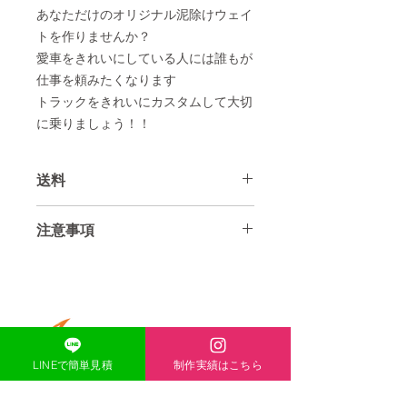
あなただけのオリジナル泥除けウェイ
トを作りませんか？
愛車をきれいにしている人には誰もが
仕事を頼みたくなります
トラックをきれいにカスタムして大切
に乗りましょう！！
送料
送料は全国一律2750円
注意事項
北海道、沖縄、離島は＋1100円とな
ります
ハンドメイド制作のため多少の研磨キ
ズなどあります。ご理解ください
出品価格は、掲載しています泥除けの
料金になります。
ONE-HEART
文字や、柄を変更する場合は別途その
分の加工費が必要となります
LINEで簡単見積
制作実績はこちら
文字や柄のレーザー加工費は加工距離
​ACCESS
〒671-1136
により変わりますので1度問い合わせ
兵庫県姫路市大津区恵美酒町2丁目