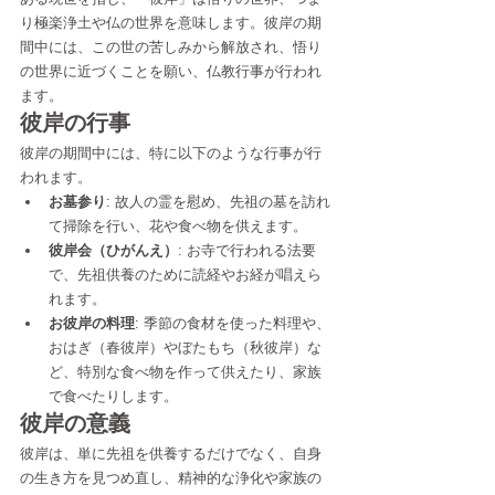
り極楽浄土や仏の世界を意味します。彼岸の期
間中には、この世の苦しみから解放され、悟り
の世界に近づくことを願い、仏教行事が行われ
ます。
彼岸の行事
彼岸の期間中には、特に以下のような行事が行
われます。
お墓参り
: 故人の霊を慰め、先祖の墓を訪れ
て掃除を行い、花や食べ物を供えます。
彼岸会（ひがんえ）
: お寺で行われる法要
で、先祖供養のために読経やお経が唱えら
れます。
お彼岸の料理
: 季節の食材を使った料理や、
おはぎ（春彼岸）やぼたもち（秋彼岸）な
ど、特別な食べ物を作って供えたり、家族
で食べたりします。
彼岸の意義
彼岸は、単に先祖を供養するだけでなく、自身
の生き方を見つめ直し、精神的な浄化や家族の