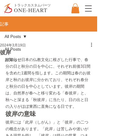
​トラックカスタムパーツ
ONE-HEART
記事
All Posts
2024年3月19日
All Posts
彼岸
お知らせ
彼岸は、日本の仏教文化に根ざした行事で、春
分の日と秋分の日を中心に、それぞれ前後3日間
を含めた1週間を指します。この期間は春のお彼
岸と秋のお彼岸に分かれており、それぞれ春分
と秋分の日を中心としています。彼岸の期間
は、自然界が春へと移り変わる「春彼岸」と、
秋へと深まる「秋彼岸」に当たり、日の出と日
の入りがほぼ東西に直角になる日です。
彼岸の意味
彼岸には「此岸（しがん）」と「彼岸」の二つ
の概念があります。「此岸」は苦しみや迷いが
ある現世を指し、「彼岸」は悟りの世界、つま