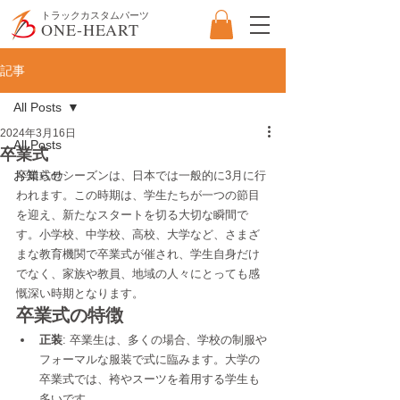
​トラックカスタムパーツ
ONE-HEART
記事
All Posts
2024年3月16日
All Posts
卒業式
お知らせ
卒業式のシーズンは、日本では一般的に3月に行
われます。この時期は、学生たちが一つの節目
を迎え、新たなスタートを切る大切な瞬間で
す。小学校、中学校、高校、大学など、さまざ
まな教育機関で卒業式が催され、学生自身だけ
でなく、家族や教員、地域の人々にとっても感
慨深い時期となります。
卒業式の特徴
正装
: 卒業生は、多くの場合、学校の制服や
フォーマルな服装で式に臨みます。大学の
卒業式では、袴やスーツを着用する学生も
多いです。