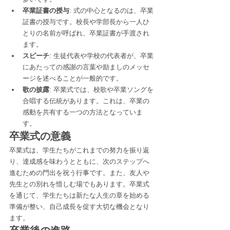
卒業証書の授与
: 式の中心となるのは、卒業
証書の授与です。校長や学部長から一人ひ
とりの名前が呼ばれ、卒業証書が手渡され
ます。
スピーチ
: 生徒代表や学校の代表者が、卒業
にあたっての感謝の言葉や励ましのメッセ
ージを述べることが一般的です。
歌の披露
: 卒業式では、校歌や卒業ソングを
合唱する伝統があります。これは、卒業の
感動を共有する一つの方法となっていま
す。
卒業式の意義
卒業式は、学生たちがこれまでの努力を振り返
り、達成感を味わうとともに、次のステップへ
進むための門出を祝う行事です。また、友人や
先生との別れを惜しむ場でもあります。卒業式
を通じて、学生たちは新たな人生の章を始める
準備が整い、自己成長を促す大切な機会となり
ます。