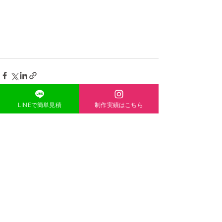
LINEで簡単見積
制作実績はこちら
ONE-HEART
​ACCESS
〒671-1136
兵庫県姫路市大津区恵美酒町2丁目
44-1
TEL
080-5139-8338
MAIL
acexheartxace@cluster-
company.com