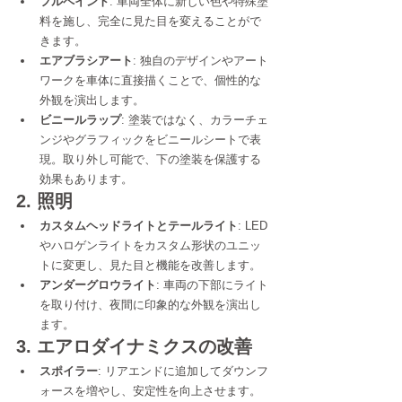
フルペイント
: 車両全体に新しい色や特殊塗
料を施し、完全に見た目を変えることがで
きます。
エアブラシアート
: 独自のデザインやアート
ワークを車体に直接描くことで、個性的な
外観を演出します。
ビニールラップ
: 塗装ではなく、カラーチェ
ンジやグラフィックをビニールシートで表
現。取り外し可能で、下の塗装を保護する
効果もあります。
2. 照明
カスタムヘッドライトとテールライト
: LED
やハロゲンライトをカスタム形状のユニッ
トに変更し、見た目と機能を改善します。
アンダーグロウライト
: 車両の下部にライト
を取り付け、夜間に印象的な外観を演出し
ます。
3. エアロダイナミクスの改善
スポイラー
: リアエンドに追加してダウンフ
ォースを増やし、安定性を向上させます。