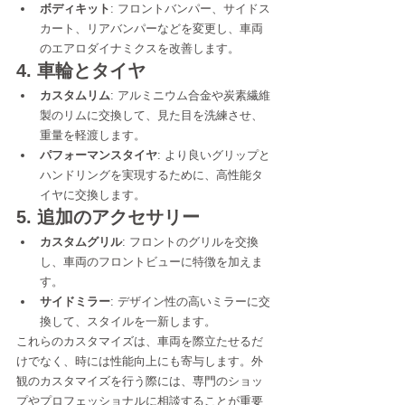
ボディキット
: フロントバンパー、サイドス
カート、リアバンパーなどを変更し、車両
のエアロダイナミクスを改善します。
4. 車輪とタイヤ
カスタムリム
: アルミニウム合金や炭素繊維
製のリムに交換して、見た目を洗練させ、
重量を軽渡します。
パフォーマンスタイヤ
: より良いグリップと
ハンドリングを実現するために、高性能タ
イヤに交換します。
5. 追加のアクセサリー
カスタムグリル
: フロントのグリルを交換
し、車両のフロントビューに特徴を加えま
す。
サイドミラー
: デザイン性の高いミラーに交
換して、スタイルを一新します。
これらのカスタマイズは、車両を際立たせるだ
けでなく、時には性能向上にも寄与します。外
観のカスタマイズを行う際には、専門のショッ
プやプロフェッショナルに相談することが重要