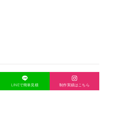
LINEで簡単見積
制作実績はこちら
ONE-HEART
​ACCESS
〒671-1136
兵庫県姫路市大津区恵美酒町2丁目