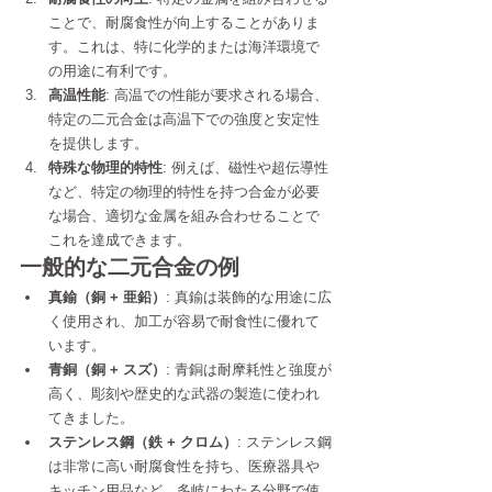
ことで、耐腐食性が向上することがありま
す。これは、特に化学的または海洋環境で
の用途に有利です。
高温性能
: 高温での性能が要求される場合、
特定の二元合金は高温下での強度と安定性
を提供します。
特殊な物理的特性
: 例えば、磁性や超伝導性
など、特定の物理的特性を持つ合金が必要
な場合、適切な金属を組み合わせることで
これを達成できます。
一般的な二元合金の例
真鍮（銅 + 亜鉛）
: 真鍮は装飾的な用途に広
く使用され、加工が容易で耐食性に優れて
います。
青銅（銅 + スズ）
: 青銅は耐摩耗性と強度が
高く、彫刻や歴史的な武器の製造に使われ
てきました。
ステンレス鋼（鉄 + クロム）
: ステンレス鋼
は非常に高い耐腐食性を持ち、医療器具や
キッチン用品など、多岐にわたる分野で使