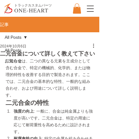
​トラックカスタムパーツ
ONE-HEART
記事
All Posts
2024年10月6日
All Posts
二元合金について詳しく教えて下さい
お知らせ
二元合金は、二つの異なる元素を主成分として
含む合金で、特定の機械的、化学的、または物
理的特性を改善する目的で製造されます。ここ
では、二元合金の基本的な特性、一般的な組み
合わせ、および用途について詳しく説明しま
す。
二元合金の特性
強度の向上
: 一般に、合金は純金属よりも強
度が高いです。二元合金は、特定の用途に
応じて耐荷重性を高めるために設計されま
す。
耐腐食性の向上
: 特定の金属を組み合わせる