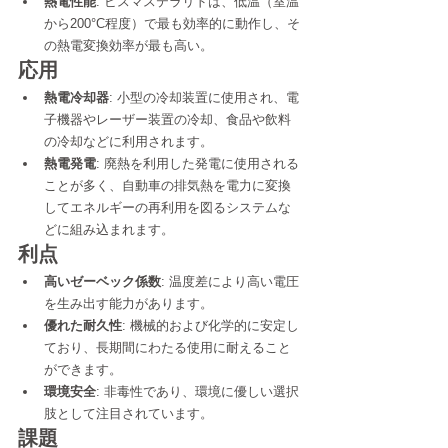
熱電性能
: ビスマステラリドは、低温（室温
から200°C程度）で最も効率的に動作し、そ
の熱電変換効率が最も高い。
応用
熱電冷却器
: 小型の冷却装置に使用され、電
子機器やレーザー装置の冷却、食品や飲料
の冷却などに利用されます。
熱電発電
: 廃熱を利用した発電に使用される
ことが多く、自動車の排気熱を電力に変換
してエネルギーの再利用を図るシステムな
どに組み込まれます。
利点
高いゼーベック係数
: 温度差により高い電圧
を生み出す能力があります。
優れた耐久性
: 機械的および化学的に安定し
ており、長期間にわたる使用に耐えること
ができます。
環境安全
: 非毒性であり、環境に優しい選択
肢として注目されています。
課題