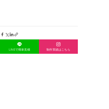
LINEで簡単見積
制作実績はこちら
ONE-HEART
​ACCESS
〒671-1136
兵庫県姫路市大津区恵美酒町2丁目
44-1
TEL
080-5139-8338
MAIL
acexheartxace@cluster-
company.com