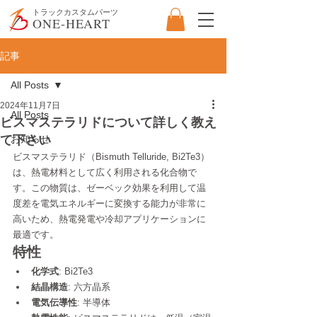
​トラックカスタムパーツ
ONE-HEART
記事
All Posts
2024年11月7日
All Posts
ビスマステラリドについて詳しく教え
て下さい
お知らせ
ビスマステラリド（Bismuth Telluride, Bi2Te3）
は、熱電材料として広く利用される化合物で
す。この物質は、ゼーベック効果を利用して温
度差を電気エネルギーに変換する能力が非常に
高いため、熱電発電や冷却アプリケーションに
最適です。
特性
化学式
: Bi2Te3
結晶構造
: 六方晶系
電気伝導性
: 半導体